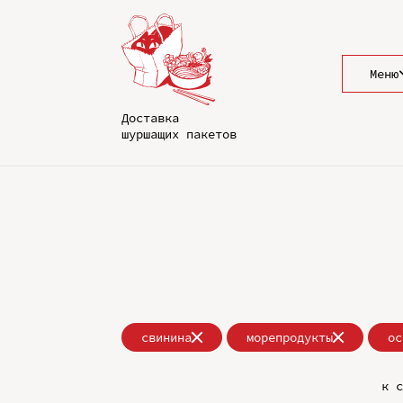
Меню
Доставка
шуршащих пакетов
свинина
морепродукты
ос
к с