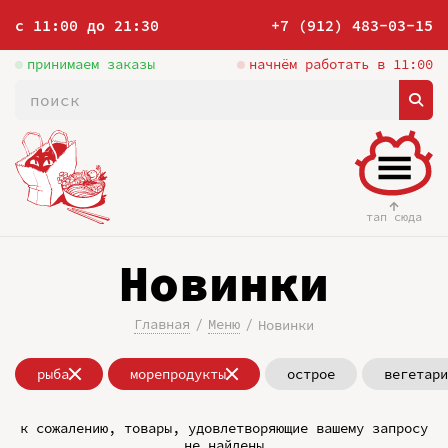
с 11:00 до 21:30
+7 (912) 483-03-15
принимаем заказы
начнём работать в 11:00
тап сюда
Новинки
Главная
Меню
Новинки
рыба
морепродукты
острое
вегетари
к сожалению, товары, удовлетворяющие вашему запросу
не найдены