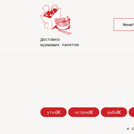
Меню
Доставка
шуршащих пакетов
утка
острое
рыба
к с