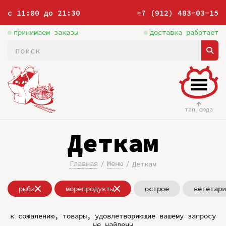
с 11:00 до 21:30
+7 (912) 483-03-15
принимаем заказы
доставка работает
тап сюда
Деткам
Главная
Меню
Деткам
рыба
морепродукты
острое
вегетари
к сожалению, товары, удовлетворяющие вашему запросу
не найдены