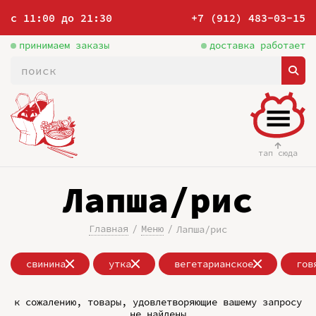
с 11:00 до 21:30
+7 (912) 483-03-15
принимаем заказы
доставка работает
тап сюда
Лапша/рис
Главная
Меню
Лапша/рис
свинина
утка
вегетарианское
гов
к сожалению, товары, удовлетворяющие вашему запросу
не найдены