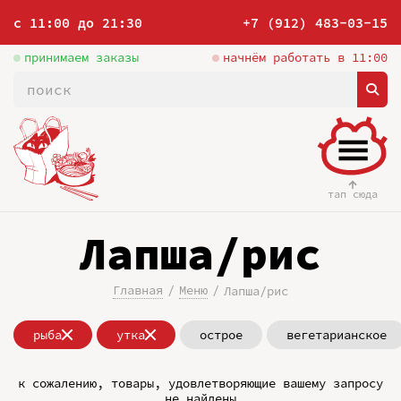
с 11:00 до 21:30
+7 (912) 483-03-15
принимаем заказы
начнём работать в 11:00
тап сюда
Лапша/рис
Главная
Меню
Лапша/рис
рыба
утка
острое
вегетарианское
к сожалению, товары, удовлетворяющие вашему запросу
не найдены