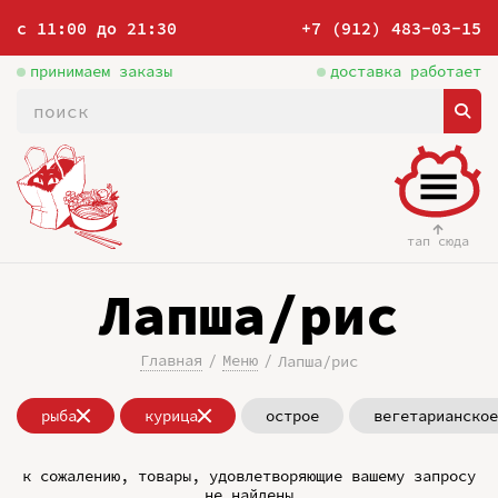
с 11:00 до 21:30
+7 (912) 483-03-15
принимаем заказы
доставка работает
тап сюда
Лапша/рис
Главная
Меню
Лапша/рис
рыба
курица
острое
вегетарианское
к сожалению, товары, удовлетворяющие вашему запросу
не найдены