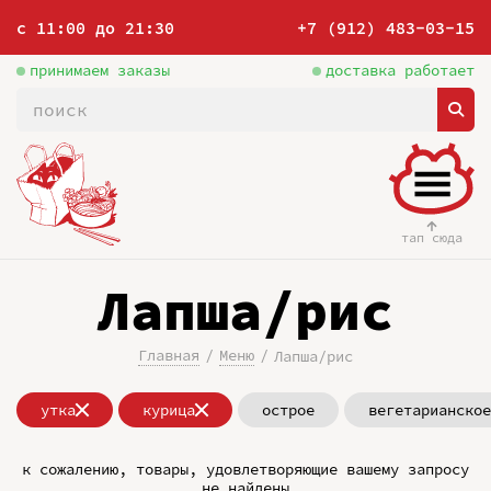
с 11:00 до 21:30
+7 (912) 483-03-15
принимаем заказы
доставка работает
тап сюда
Лапша/рис
Главная
Меню
Лапша/рис
утка
курица
острое
вегетарианское
к сожалению, товары, удовлетворяющие вашему запросу
не найдены