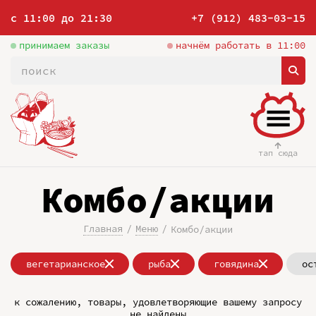
с 11:00 до 21:30
+7 (912) 483-03-15
принимаем заказы
начнём работать в 11:00
тап сюда
Комбо/акции
Главная
Меню
Комбо/акции
вегетарианское
рыба
говядина
ос
к сожалению, товары, удовлетворяющие вашему запросу
не найдены