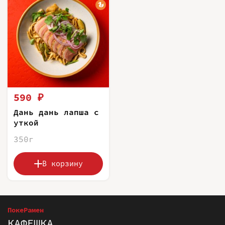
590 ₽
Дань дань лапша с
уткой
350г
В корзину
ПокеРамен
КАФЕШКА