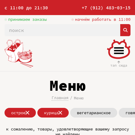
с 11:00 до 21:30
+7 (912) 483-03-15
принимаем заказы
начнём работать в 11:00
тап сюда
Меню
Главная
Меню
острое
курица
вегетарианское
говя
к сожалению, товары, удовлетворяющие вашему запросу
не найдены