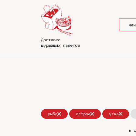
Мен
Доставка
шуршащих пакетов
рыба
острое
утка
к с