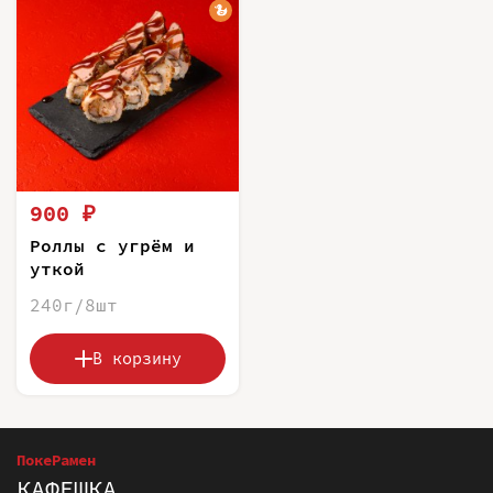
900 ₽
Роллы с угрём и
уткой
240г/8шт
В корзину
ПокеРамен
КАФЕШКА