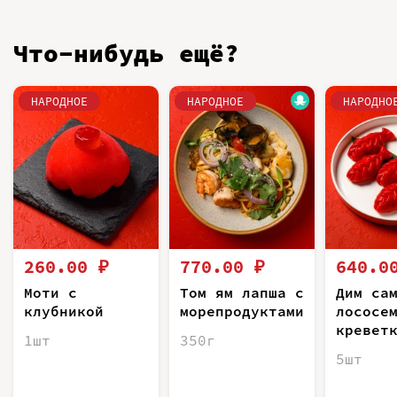
Что-нибудь ещё?
НАРОДНОЕ
НАРОДНОЕ
НАРОДНО
260.00 ₽
770.00 ₽
640.0
Моти с
Том ям лапша с
Дим са
клубникой
морепродуктами
лососе
кревет
1шт
350г
5шт