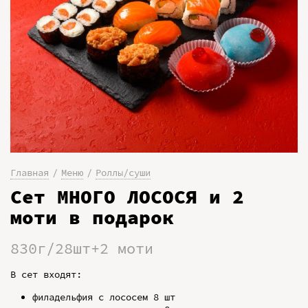
Главная
Меню
Роллы/суши
Сет МНОГО ЛОСОСЯ и 2
моти в подарок
830г/28шт+2 моти
В сет входят:
филадельфия с лососем 8 шт