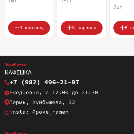
1шт
350г
5шт
В корзину
В корзину
В к
ПокеРамен
КАФЕШКА
+7 (982) 496-21-97
Ежедневно, с 12:00 до 21:30
Пермь, Куйбышева, 33
insta: @poke_ramen
ПокеРамен