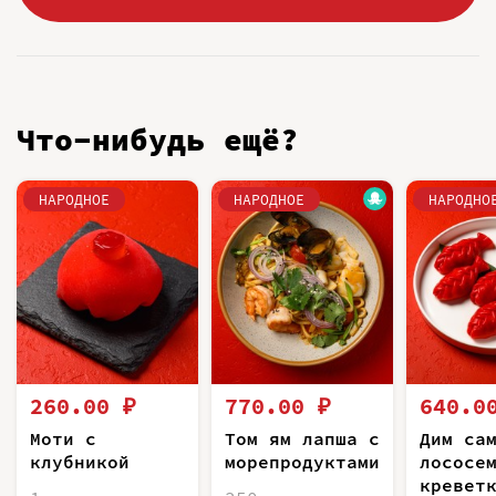
Что-нибудь ещё?
НАРОДНОЕ
НАРОДНОЕ
НАРОДНО
260.00 ₽
770.00 ₽
640.0
Моти с
Том ям лапша с
Дим са
клубникой
морепродуктами
лососе
кревет