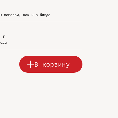
ы пополам, как и в блюде
4 г
воды
В корзину