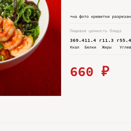
*на фото креветки разрезан
Пищевая ценность блюда
369.4
11.4 г
11.3 г
55.
Ккал
Белки
Жиры
Угле
660 ₽