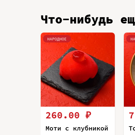
Что-нибудь ещ
НАРОДНОЕ
Н
260.00 ₽
7
Моти с клубникой
Т