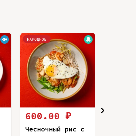
НАРОДНОЕ
НАРОДНОЕ
600.00 ₽
440.
Чесночный рис с
Чесноч