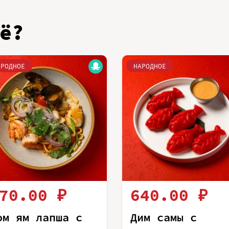
ё?
АРОДНОЕ
НАРОДНОЕ
70.00 ₽
640.00 ₽
ом ям лапша с
Дим самы с