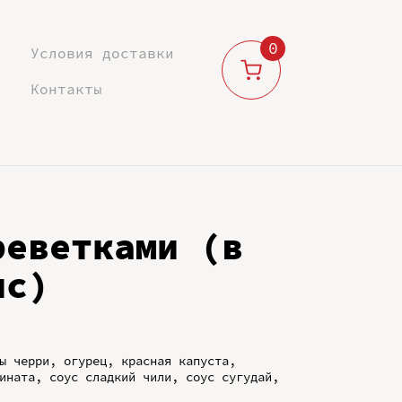
0
Условия доставки
Контакты
реветками (в
ис)
ы черри, огурец, красная капуста,
ината, соус сладкий чили, соус сугудай,