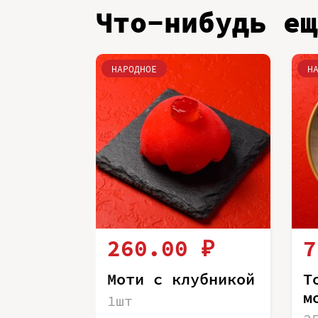
Что-нибудь ещ
НАРОДНОЕ
Н
260.00 ₽
7
Моти с клубникой
Т
м
1шт