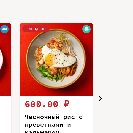
НАРОДНОЕ
НАРОДНОЕ
600.00 ₽
440.
Чесночный рис с
Чесноч
креветками и
курице
кальмаром