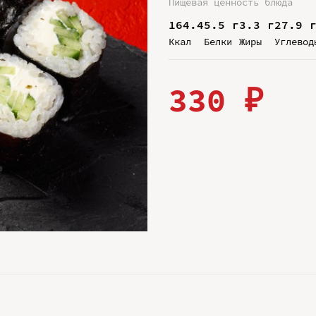
Пищевая ценность блюда
164.4
5.5 г
3.3 г
27.9 
Ккал
Белки
Жиры
Углевод
330 ₽