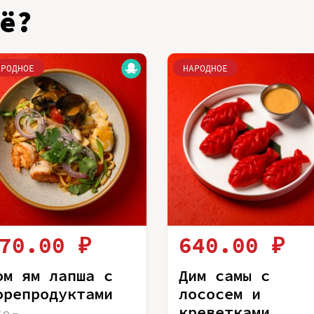
ё?
АРОДНОЕ
НАРОДНОЕ
70.00 ₽
640.00 ₽
ом ям лапша с
Дим самы с
орепродуктами
лососем и
креветками