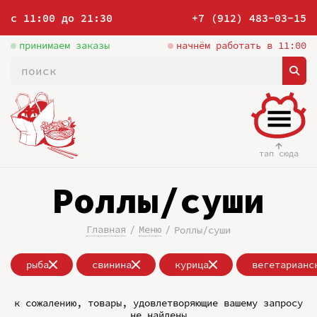
с 11:00 до 21:30
+7 (912) 483-03-15
принимаем заказы
начнём работать в 11:00
тап сюда
Роллы/суши
Главная
Меню
Роллы/суши
рыба
свинина
курица
вегетарианс
к сожалению, товары, удовлетворяющие вашему запросу
не найдены