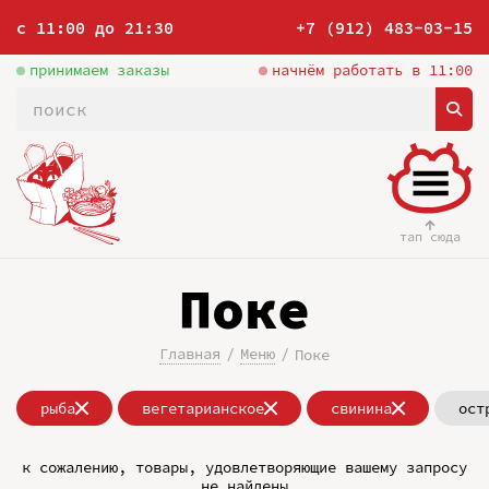
с 11:00 до 21:30
+7 (912) 483-03-15
принимаем заказы
начнём работать в 11:00
тап сюда
Поке
Главная
Меню
Поке
рыба
вегетарианское
свинина
ост
к сожалению, товары, удовлетворяющие вашему запросу
не найдены