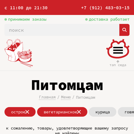
с 11:00 до 21:30
+7 (912) 483-03-15
принимаем заказы
доставка работает
тап сюда
Питомцам
Главная
Меню
Питомцам
острое
вегетарианское
курица
говя
к сожалению, товары, удовлетворяющие вашему запросу
не найдены