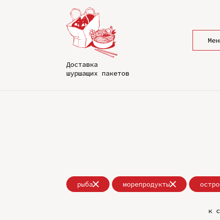
Мен
Доставка
шуршащих пакетов
рыба
морепродукты
остро
к с