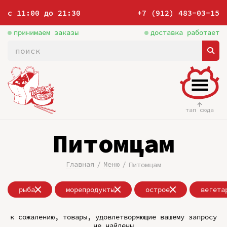
с 11:00 до 21:30
+7 (912) 483-03-15
принимаем заказы
доставка работает
тап сюда
Питомцам
Главная
Меню
Питомцам
рыба
морепродукты
острое
вегета
к сожалению, товары, удовлетворяющие вашему запросу
не найдены