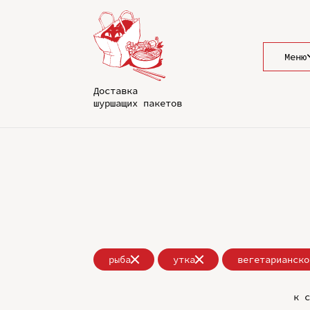
Меню
Доставка
шуршащих пакетов
рыба
утка
вегетарианско
к с