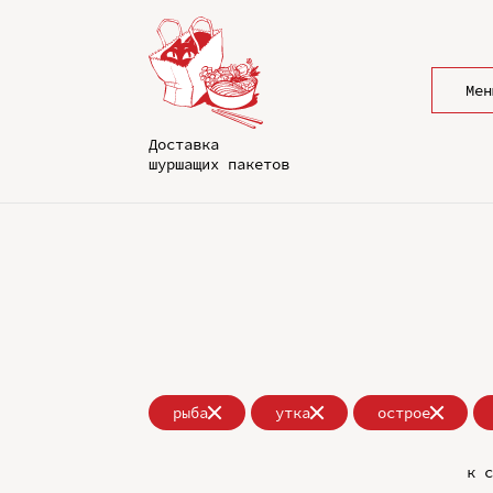
Мен
Доставка
шуршащих пакетов
рыба
утка
острое
к с