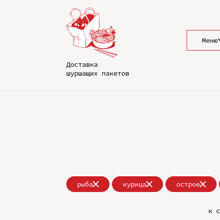
Меню
Доставка
шуршащих пакетов
рыба
курица
острое
к с