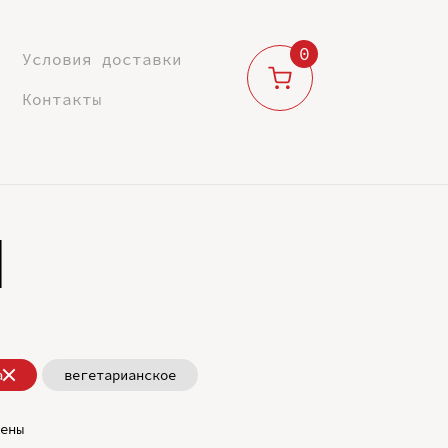
0
Условия доставки
Контакты
м
а
вегетарианское
ены