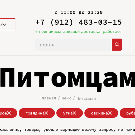
с 11:00 до 21:30
+7 (912) 483-03-15
ю
принимаем заказы
доставка работает
Питомца
Главная
Меню
Питомцам
рое
говядина
утка
свинина
рыб
ожалению, товары, удовлетворяющие вашему запросу не найд