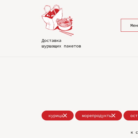
Мен
Доставка
шуршащих пакетов
курица
морепродукты
ост
к с