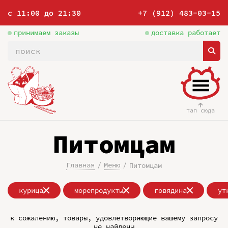
с 11:00 до 21:30
+7 (912) 483-03-15
принимаем заказы
доставка работает
тап сюда
Питомцам
Главная
Меню
Питомцам
курица
морепродукты
говядина
ут
к сожалению, товары, удовлетворяющие вашему запросу
не найдены