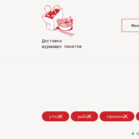
Мен
Доставка
шуршащих пакетов
утка
рыба
свинина
к с