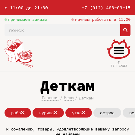
с 11:00 до 21:30
+7 (912) 483-03-15
принимаем заказы
начнём работать в 11:00
тап сюда
Деткам
Главная
Меню
Деткам
рыба
курица
утка
острое
ве
к сожалению, товары, удовлетворяющие вашему запросу
не найдены